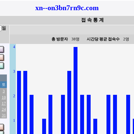
xn--on3bn7rn9c.com
접 속 통 계
월
총 방문자
38명
시간당 평균 접속수
2명
4
3
토
3
2
10
17
24
31
1